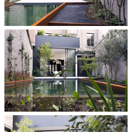
SYSTÈME
PROJECTS
RÉSEAU
À PROPOS
TÉLÉCHARGEMENTS
DEVENEZ PARTENAIRE
CONTACT FRANCE
DIMOS@ORAMAMINIMALFRAMES.COM
+30 6947567344
LOGIN