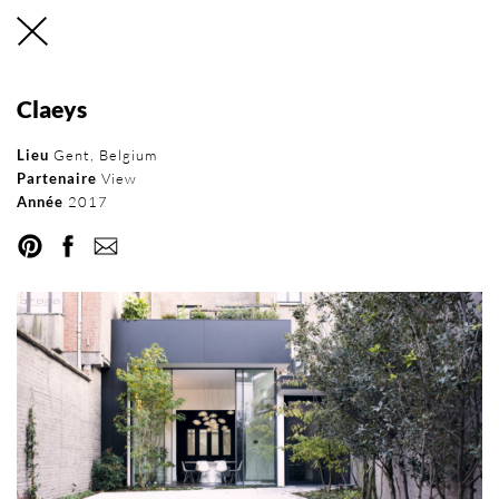
Claeys
Réseau international
Lieu
Gent, Belgium
Partenaire
View
d’Orama
Année
2017
RÉSEAU
DEVENEZ PARTENAIRE