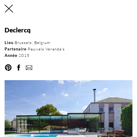
Declercq
Réseau international
Lieu
Brussels, Belgium
Partenaire
Pauwels Veranda's
d’Orama
Année
2015
RÉSEAU
DEVENEZ PARTENAIRE