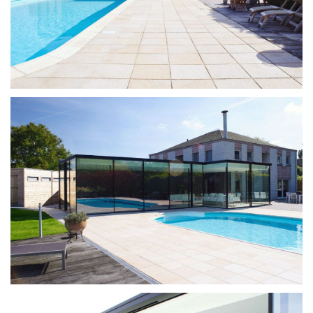
SYSTÈME
PROJECTS
RÉSEAU
À PROPOS
TÉLÉCHARGEMENTS
DEVENEZ PARTENAIRE
CONTACT FRANCE
DIMOS@ORAMAMINIMALFRAMES.COM
+30 6947567344
LOGIN