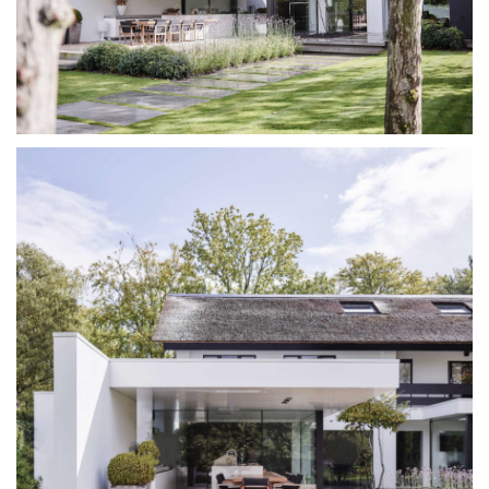
SYSTÈME
PROJECTS
RÉSEAU
À PROPOS
TÉLÉCHARGEMENTS
DEVENEZ PARTENAIRE
CONTACT FRANCE
DIMOS@ORAMAMINIMALFRAMES.COM
+30 6947567344
LOGIN