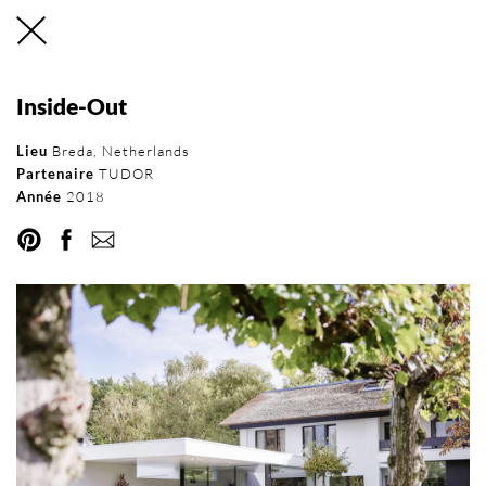
Inside-Out
Réseau international
Lieu
Breda, Netherlands
Partenaire
TUDOR
d’Orama
Année
2018
RÉSEAU
DEVENEZ PARTENAIRE