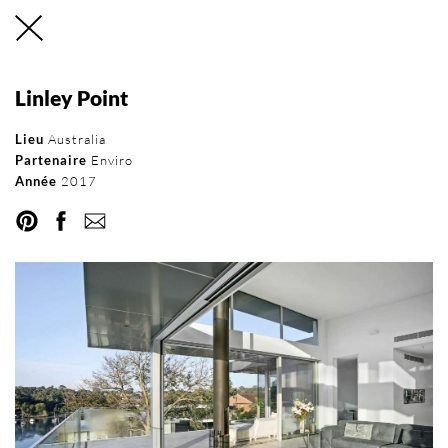
Linley Point
Réseau international
Lieu
Australia
Partenaire
Enviro
d’Orama
Année
2017
RÉSEAU
DEVENEZ PARTENAIRE