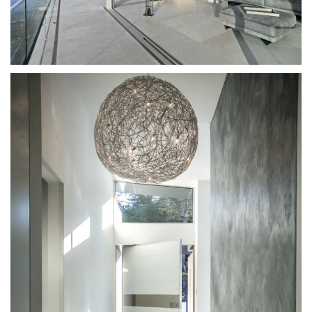
SYSTÈME
PROJECTS
RÉSEAU
À PROPOS
TÉLÉCHARGEMENTS
DEVENEZ PARTENAIRE
CONTACT FRANCE
DIMOS@ORAMAMINIMALFRAMES.COM
+30 6947567344
LOGIN