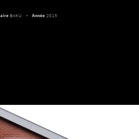
aire
BAKU
Année
2015