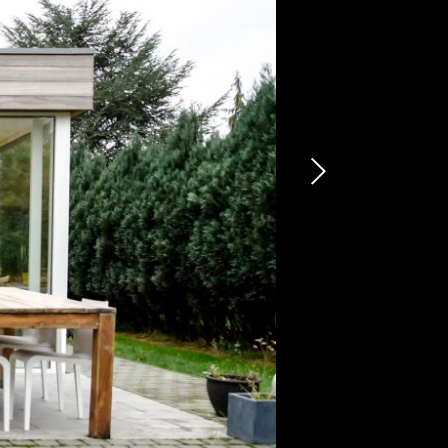
’Orama
AIRE