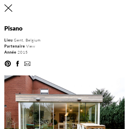
Pisano
Réseau international
Lieu
Gent, Belgium
Partenaire
View
d’Orama
Année
2015
RÉSEAU
DEVENEZ PARTENAIRE