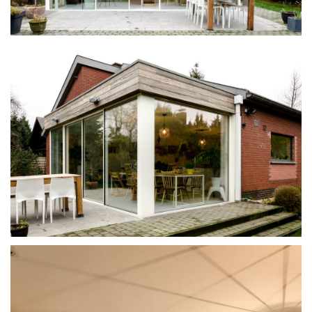
SYSTÈME
PROJECTS
RÉSEAU
À PROPOS
TÉLÉCHARGEMENTS
DEVENEZ PARTENAIRE
CONTACT FRANCE
DIMOS@ORAMAMINIMALFRAMES.COM
+30 6947567344
LOGIN