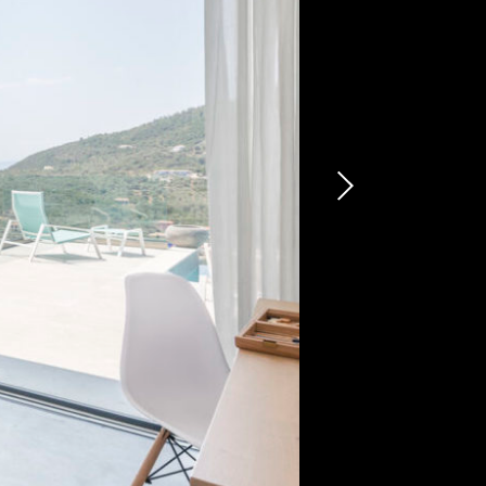
’Orama
AIRE