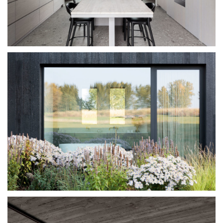
SYSTÈME
PROJECTS
RÉSEAU
À PROPOS
TÉLÉCHARGEMENTS
DEVENEZ PARTENAIRE
CONTACT FRANCE
DIMOS@ORAMAMINIMALFRAMES.COM
+30 6947567344
LOGIN