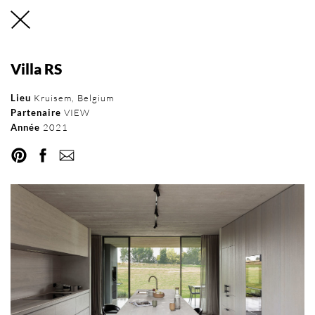
Villa RS
Réseau international
Lieu
Kruisem, Belgium
Partenaire
VIEW
d’Orama
Année
2021
RÉSEAU
DEVENEZ PARTENAIRE